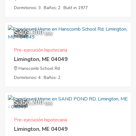
Dormitorios: 3
Baños: 2
Built in 1977
$409,300
1
EMV
Pre-ejecución hipotecaria
Limington, ME 04049
Hanscomb School Rd
Dormitorios: 4
Baños: 2
$356,200
1
EMV
Pre-ejecución hipotecaria
Limington, ME 04049