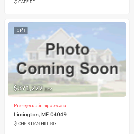
CAPE RD
0
$371,222
EMV
Pre-ejecución hipotecaria
Limington, ME 04049
CHRISTIAN HILL RD