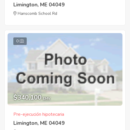
Limington, ME 04049
Hanscomb School Rd
0
$340,100
EMV
Pre-ejecución hipotecaria
Limington, ME 04049