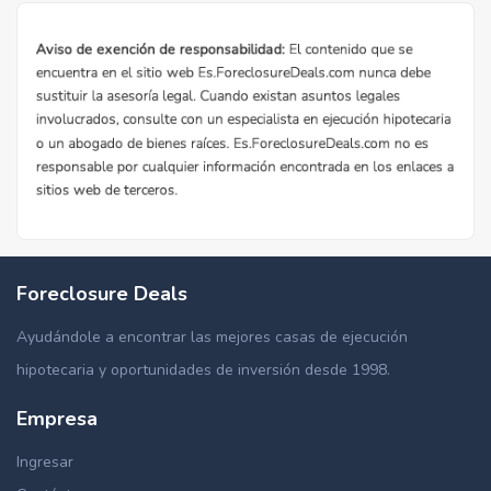
Foreclosure Deals
Ayudándole a encontrar las mejores casas de ejecución
hipotecaria y oportunidades de inversión desde 1998.
Empresa
Comprar Casas y Apartamentos en
Limington, ME
Ingresar