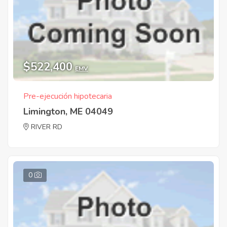
$522,400
EMV
Pre-ejecución hipotecaria
Limington, ME 04049
RIVER RD
0