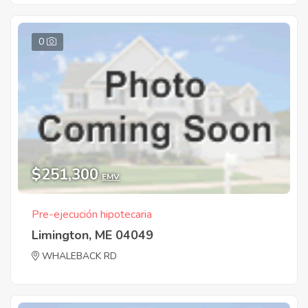
0
$251,300
EMV
Pre-ejecución hipotecaria
Limington, ME 04049
WHALEBACK RD