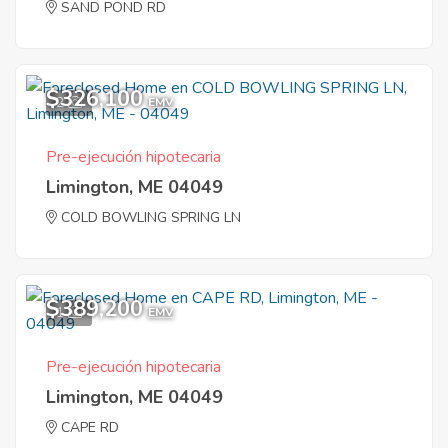
SAND POND RD
$326,100
2
EMV
Pre-ejecución hipotecaria
Limington, ME 04049
COLD BOWLING SPRING LN
$389,200
1
EMV
Pre-ejecución hipotecaria
Limington, ME 04049
CAPE RD