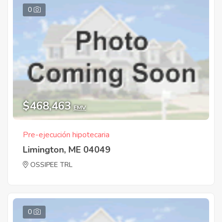
0
$468,463
EMV
Pre-ejecución hipotecaria
Limington, ME 04049
OSSIPEE TRL
0