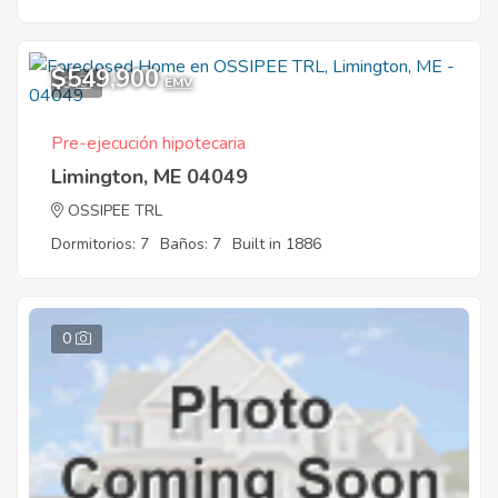
$549,900
9
EMV
Pre-ejecución hipotecaria
Limington, ME 04049
OSSIPEE TRL
Dormitorios: 7
Baños: 7
Built in 1886
0