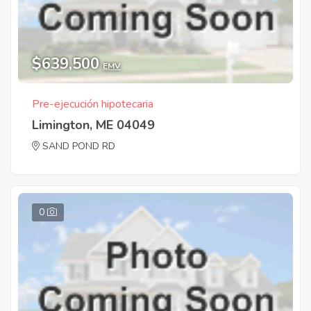
$639,500
EMV
Pre-ejecución hipotecaria
Limington, ME 04049
SAND POND RD
0