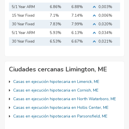
5/1 Year ARM
6.86%
6.88%
0,003%
15 Year Fixed
7.1%
7.14%
0,006%
Mortgage
30 Year Fixed
7.83%
7.99%
0,020%
Mortgage
5/1 Year ARM
5.93%
6.13%
0,034%
30 Year Fixed
6.53%
6.67%
0,021%
Mortgage
Ciudades cercanas Limington, ME
Casas en ejecución hipotecaria en Limerick, ME
Casas en ejecución hipotecaria en Cornish, ME
Casas en ejecución hipotecaria en North Waterboro, ME
Casas en ejecución hipotecaria en Hollis Center, ME
Casas en ejecución hipotecaria en Parsonsfield, ME