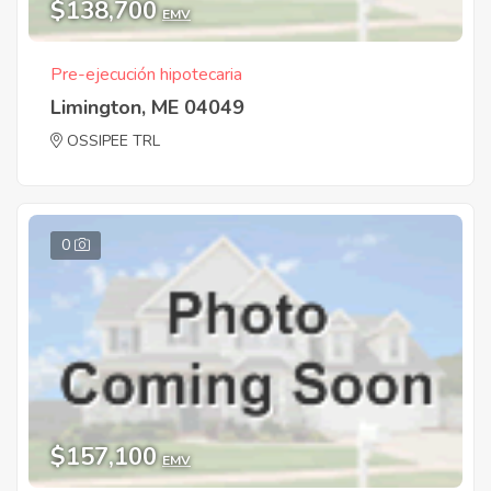
$138,700
EMV
Pre-ejecución hipotecaria
Limington, ME 04049
OSSIPEE TRL
0
$157,100
EMV