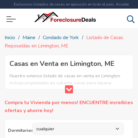
Exclusivos listados de casas en ejecución en todo el país. Acceda
ahora a
más de 1.5 millones
de propiedades!
Inicio
Maine
Condado de York
Listado de Casas
Reposeídas en Limington, ME
Casas en Venta en Limington, ME
Nuestro extenso listado de casas en venta en Limington
incluye propiedades en subasta, casas para reparar,
apartamentos reposeidos por el banco, ejecuciones
bancarias y casas en remate en Limington, ME. Encuentre lo
Compra tu Vivienda por menos! ENCUENTRE increíbles
que necesita y aproveche estas increibles ofertas en Bienes
ofertas y ahorre hoy!
Raíces en Limington, Maine.
Dormitorios