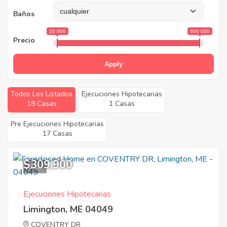
Baños
20 000
600 000
Precio
Apply
Todos Los Listados
Ejecuciones Hipotecarias
18 Casas
1 Casas
Pre Ejecuciones Hipotecarias
17 Casas
$309,900
9
Ejecuciones Hipotecarias
Limington, ME 04049
COVENTRY DR