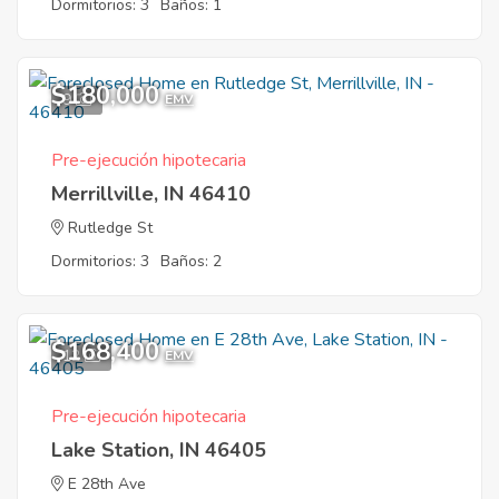
Dormitorios: 3
Baños: 1
$180,000
9
EMV
Pre-ejecución hipotecaria
Merrillville, IN 46410
Rutledge St
Dormitorios: 3
Baños: 2
$168,400
12
EMV
Pre-ejecución hipotecaria
Lake Station, IN 46405
E 28th Ave