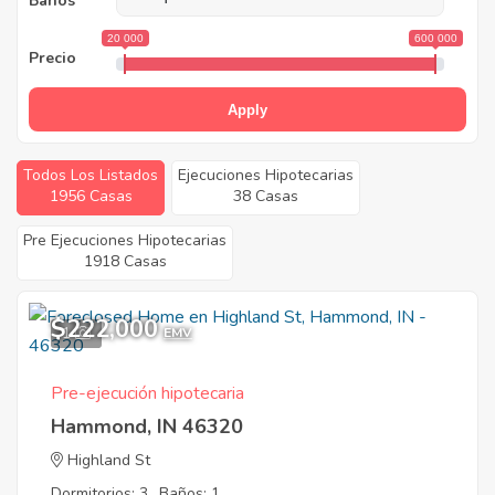
Baños
20 000
600 000
Precio
Apply
Todos Los Listados
Ejecuciones Hipotecarias
1956 Casas
38 Casas
Pre Ejecuciones Hipotecarias
1918 Casas
$222,000
1
EMV
Pre-ejecución hipotecaria
Hammond, IN 46320
Highland St
Dormitorios: 3
Baños: 1