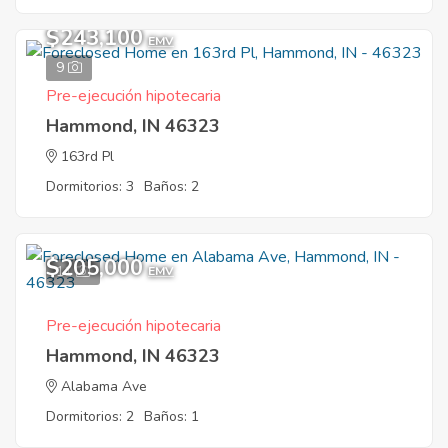
$243,100
EMV
9
Pre-ejecución hipotecaria
Hammond, IN 46323
163rd Pl
Dormitorios: 3
Baños: 2
$205,000
11
EMV
Pre-ejecución hipotecaria
Hammond, IN 46323
Alabama Ave
Dormitorios: 2
Baños: 1