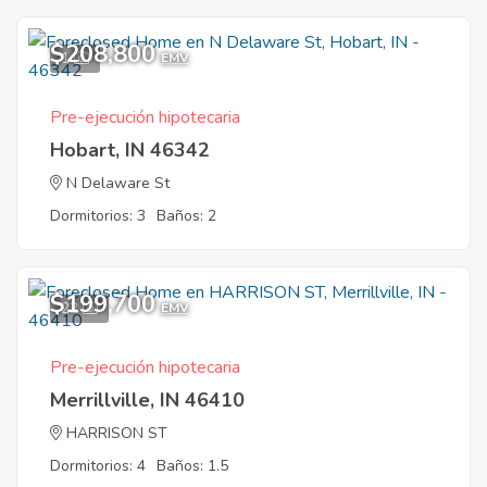
$208,800
1
EMV
Pre-ejecución hipotecaria
Hobart, IN 46342
N Delaware St
Dormitorios: 3
Baños: 2
$199,700
22
EMV
Pre-ejecución hipotecaria
Merrillville, IN 46410
HARRISON ST
Dormitorios: 4
Baños: 1.5