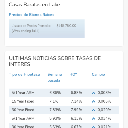
Casas Baratas en Lake
Precios de Bienes Raíces
Listado de Precios Promedio:
$148,780.00
(Week ending Jul 4)
ULTIMAS NOTICIAS SOBRE TASAS DE
INTERES
Tipo de Hipoteca
Semana
HOY
Cambio
pasada
5/1 Year ARM
6.86%
6.88%
0,003%
15 Year Fixed
7.1%
7.14%
0,006%
Mortgage
30 Year Fixed
7.83%
7.99%
0,020%
Mortgage
5/1 Year ARM
5.93%
6.13%
0,034%
30 Year Fixed
6.53%
6.67%
0,021%