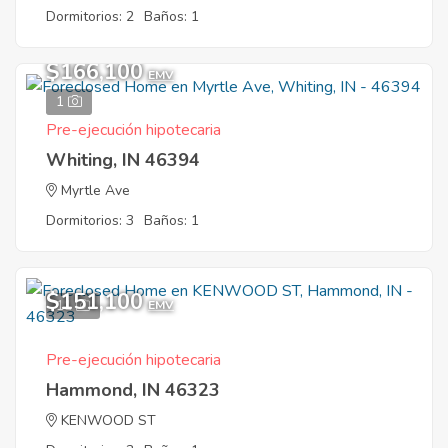
Dormitorios: 2
Baños: 1
$166,100
EMV
1
Pre-ejecución hipotecaria
Whiting, IN 46394
Myrtle Ave
Dormitorios: 3
Baños: 1
$151,100
11
EMV
Pre-ejecución hipotecaria
Hammond, IN 46323
KENWOOD ST