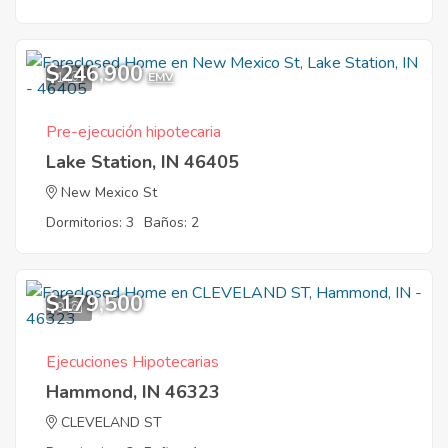
$246,900
1
EMV
Pre-ejecución hipotecaria
Lake Station, IN 46405
New Mexico St
Dormitorios: 3
Baños: 2
$179,500
9
Ejecuciones Hipotecarias
Hammond, IN 46323
CLEVELAND ST