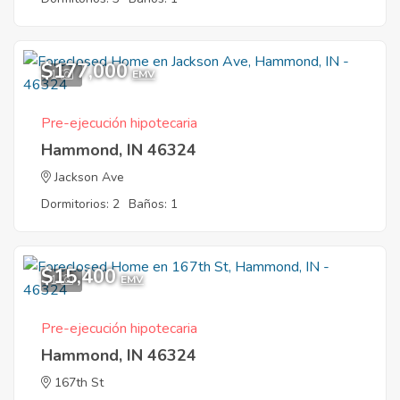
$177,000
1
EMV
Pre-ejecución hipotecaria
Hammond, IN 46324
Jackson Ave
Dormitorios: 2
Baños: 1
$15,400
1
EMV
Pre-ejecución hipotecaria
Hammond, IN 46324
167th St