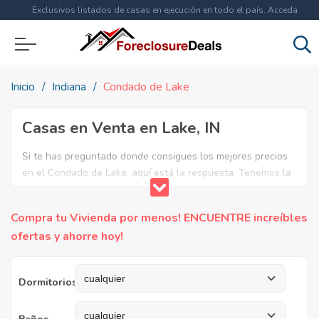
Exclusivos listados de casas en ejecución en todo el país. Acceda
ahora a
más de 1.5 millones
de propiedades!
Inicio
Indiana
Condado de Lake
Casas en Venta en Lake, IN
Si te has preguntado donde consigues los mejores precios
en el Condado de Lake, aquí está la respuesta. Tenemos la
lista mas completa de casas en venta en el condado de
Lake. ¿Por qué pagar más si puedes comprar por menos?
Compra tu Vivienda por menos! ENCUENTRE increíbles
Ahorra en grande y compra casas reposeídas en el
ofertas y ahorre hoy!
Condado de Lake, IN.
Dormitorios