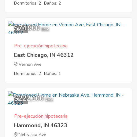
Dormitorios: 2
Baños: 2
$74,900
1
EMV
Pre-ejecución hipotecaria
East Chicago, IN 46312
Vernon Ave
Dormitorios: 2
Baños: 1
$222,100
1
EMV
Pre-ejecución hipotecaria
Hammond, IN 46323
Nebraska Ave