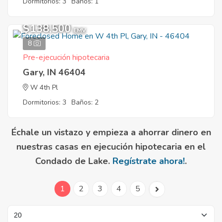
Dormitorios: 3
Baños: 1
$138,500
EMV
8
Pre-ejecución hipotecaria
Gary, IN 46404
W 4th Pl
Dormitorios: 3
Baños: 2
Échale un vistazo y empieza a ahorrar dinero en
nuestras casas en ejecución hipotecaria en el
Condado de Lake.
Regístrate ahora!
.
1
2
3
4
5