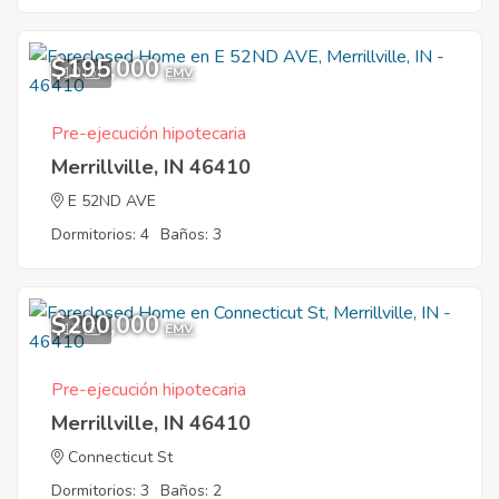
$195,000
10
EMV
Pre-ejecución hipotecaria
Merrillville, IN 46410
E 52ND AVE
Dormitorios: 4
Baños: 3
$200,000
12
EMV
Pre-ejecución hipotecaria
Merrillville, IN 46410
Connecticut St
Dormitorios: 3
Baños: 2