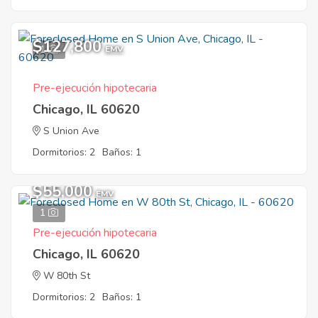
$127,800
1
EMV
Pre-ejecución hipotecaria
Chicago, IL 60620
S Union Ave
Dormitorios: 2
Baños: 1
$55,000
EMV
1
Pre-ejecución hipotecaria
Chicago, IL 60620
W 80th St
Dormitorios: 2
Baños: 1