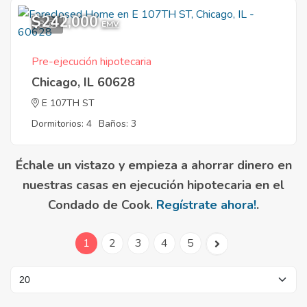
$242,000
8
EMV
Pre-ejecución hipotecaria
Chicago, IL 60628
E 107TH ST
Dormitorios: 4
Baños: 3
Échale un vistazo y empieza a ahorrar dinero en
nuestras casas en ejecución hipotecaria en el
Condado de Cook.
Regístrate ahora!
.
1
2
3
4
5