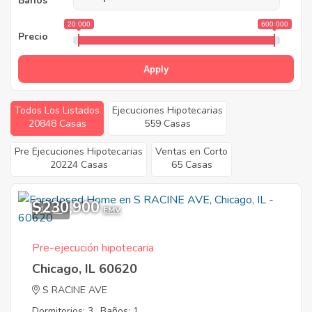
Baños
20 000
600 000
Precio
Apply
Todos Los Listados
Ejecuciones Hipotecarias
20848 Casas
559 Casas
Pre Ejecuciones Hipotecarias
Ventas en Corto
20224 Casas
65 Casas
$230,900
11
EMV
Pre-ejecución hipotecaria
Chicago, IL 60620
S RACINE AVE
Dormitorios: 3
Baños: 1