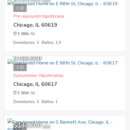
EMV
1
Pre-ejecución hipotecaria
Chicago, IL 60619
E 88th St
Dormitorios: 3
Baños: 1.5
$186,000
1
Ejecuciones Hipotecarias
Chicago, IL 60617
E 86th St
Dormitorios: 3
Baños: 1
$148,600
1
EMV