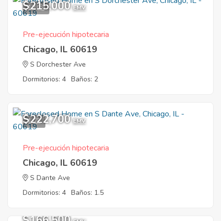
$215,000
12
EMV
Pre-ejecución hipotecaria
Chicago, IL 60619
S Dorchester Ave
Dormitorios: 4
Baños: 2
$222,700
1
EMV
Pre-ejecución hipotecaria
Chicago, IL 60619
S Dante Ave
Dormitorios: 4
Baños: 1.5
$166,500