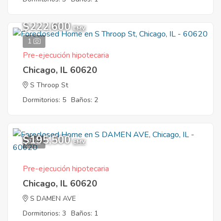
$222,600
EMV
1
Pre-ejecución hipotecaria
Chicago, IL 60620
S Throop St
Dormitorios: 5
Baños: 2
$195,500
7
EMV
Pre-ejecución hipotecaria
Chicago, IL 60620
S DAMEN AVE
Dormitorios: 3
Baños: 1