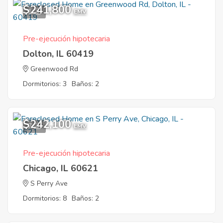
$241,800
1
EMV
Pre-ejecución hipotecaria
Dolton, IL 60419
Greenwood Rd
Dormitorios: 3
Baños: 2
$242,100
7
EMV
Pre-ejecución hipotecaria
Chicago, IL 60621
S Perry Ave
Dormitorios: 8
Baños: 2