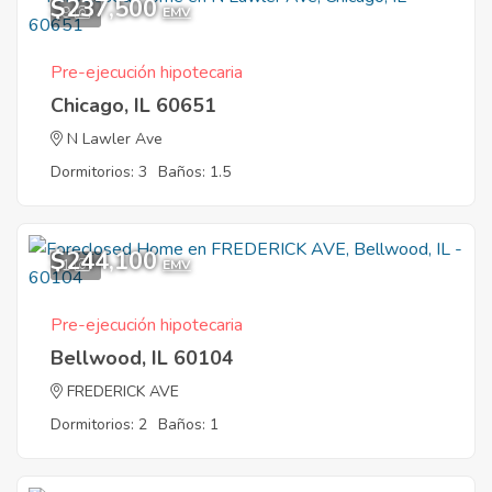
$237,500
9
EMV
Pre-ejecución hipotecaria
Chicago, IL 60651
N Lawler Ave
Dormitorios: 3
Baños: 1.5
$244,100
1
EMV
Pre-ejecución hipotecaria
Bellwood, IL 60104
FREDERICK AVE
Dormitorios: 2
Baños: 1