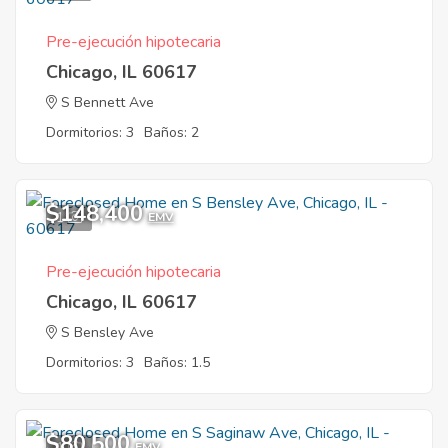
Pre-ejecución hipotecaria
Chicago, IL 60617
S Bennett Ave
Dormitorios: 3
Baños: 2
$148,400
1
EMV
Pre-ejecución hipotecaria
Chicago, IL 60617
S Bensley Ave
Dormitorios: 3
Baños: 1.5
$80,500
1
EMV