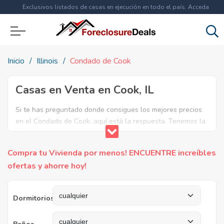
Exclusivos listados de casas en ejecución en todo el país. Acceda
ahora a
más de 1.5 millones
de propiedades!
Inicio
Illinois
Condado de Cook
Casas en Venta en Cook, IL
Si te has preguntado donde consigues los mejores precios
en el Condado de Cook, aquí está la respuesta. Tenemos la
lista mas completa de casas en venta en el condado de
Cook. ¿Por qué pagar más si puedes comprar por menos?
Compra tu Vivienda por menos! ENCUENTRE increíbles
Ahorra en grande y compra casas reposeídas en el
ofertas y ahorre hoy!
Condado de Cook, IL.
Dormitorios