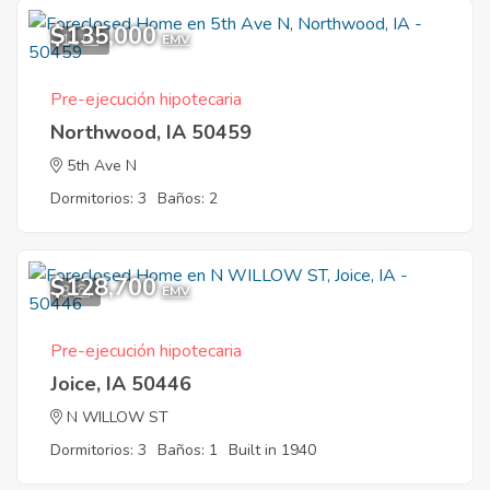
$135,000
11
EMV
Pre-ejecución hipotecaria
Northwood, IA 50459
5th Ave N
Dormitorios: 3
Baños: 2
$128,700
3
EMV
Pre-ejecución hipotecaria
Joice, IA 50446
N WILLOW ST
Dormitorios: 3
Baños: 1
Built in 1940