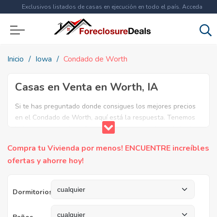
Exclusivos listados de casas en ejecución en todo el país. Acceda
ahora a
más de 1.5 millones
de propiedades!
Inicio
Iowa
Condado de Worth
Casas en Venta en Worth, IA
Si te has preguntado donde consigues los mejores precios
en el Condado de Worth, aquí está la respuesta. Tenemos
la lista mas completa de casas en venta en el condado de
Worth. ¿Por qué pagar más si puedes comprar por menos?
Compra tu Vivienda por menos! ENCUENTRE increíbles
Ahorra en grande y compra casas reposeídas en el
ofertas y ahorre hoy!
Condado de Worth, IA.
Dormitorios