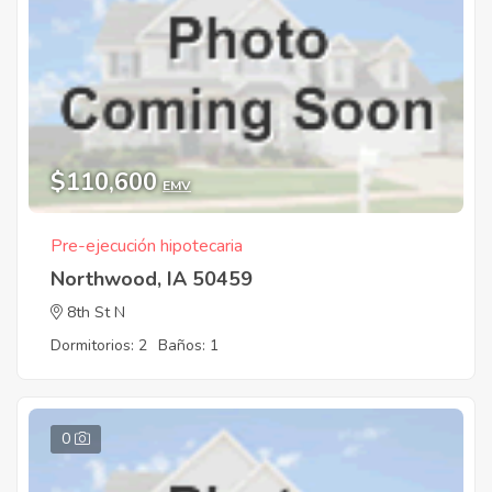
$110,600
EMV
Pre-ejecución hipotecaria
Northwood, IA 50459
8th St N
Dormitorios: 2
Baños: 1
0