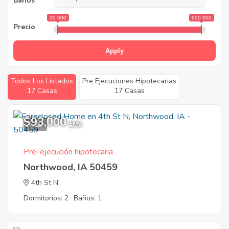
Baños
20 000
600 000
Precio
Apply
Todos Los Listados
Pre Ejecuciones Hipotecarias
17 Casas
17 Casas
$93,000
1
EMV
Pre-ejecución hipotecaria
Northwood, IA 50459
4th St N
Dormitorios: 2
Baños: 1