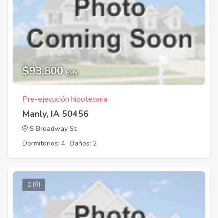
$93,800
EMV
Pre-ejecución hipotecaria
Manly, IA 50456
S Broadway St
Dormitorios: 4
Baños: 2
0