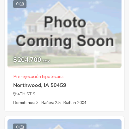
0
$204,700
EMV
Pre-ejecución hipotecaria
Northwood, IA 50459
4TH ST S
Dormitorios: 3
Baños: 2.5
Built in 2004
0