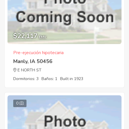
$22,117
EMV
Pre-ejecución hipotecaria
Manly, IA 50456
E NORTH ST
Dormitorios: 3
Baños: 1
Built in 1923
0