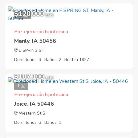
$120,000
10
EMV
Pre-ejecución hipotecaria
Manly, IA 50456
E SPRING ST
Dormitorios: 3
Baños: 2
Built in 1927
$107,100
EMV
1
Pre-ejecución hipotecaria
Joice, IA 50446
Western St S
Dormitorios: 3
Baños: 1