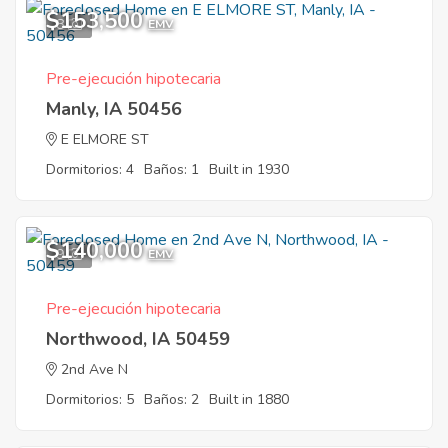
$153,500
8
EMV
Pre-ejecución hipotecaria
Manly, IA 50456
E ELMORE ST
Dormitorios: 4
Baños: 1
Built in 1930
$140,000
9
EMV
Pre-ejecución hipotecaria
Northwood, IA 50459
2nd Ave N
Dormitorios: 5
Baños: 2
Built in 1880