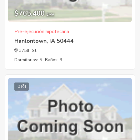
$765,400
EMV
Pre-ejecución hipotecaria
Hanlontown, IA 50444
375th St
Dormitorios: 5
Baños: 3
0