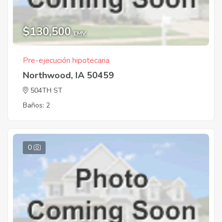
$130,500
EMV
Pre-ejecución hipotecaria
Northwood, IA 50459
504TH ST
Baños: 2
0