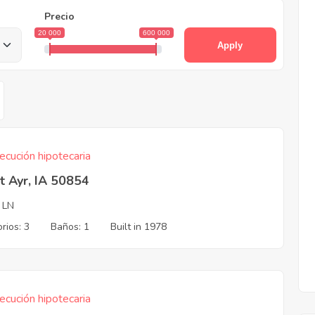
Precio
20 000
600 000
Apply
ecución hipotecaria
 Ayr, IA 50854
 LN
rios: 3
Baños: 1
Built in 1978
ecución hipotecaria