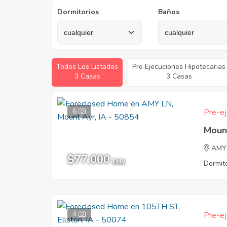
Dormitorios
Baños
Todos Los Listados
Pre Ejecuciones Hipotecarias
3 Casas
3 Casas
6
Pre-ej
Mount
AMY
$77,000
EMV
Dormito
4
Pre-ej