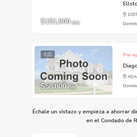
Ellst
105
$151,900
EMV
Dormito
0
Pre-ej
Diago
ADA
$58,800
Dormito
EMV
Échale un vistazo y empieza a ahorrar di
en el Condado de 