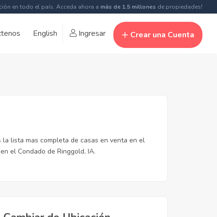
ción en todo el país. Acceda ahora a
más de 1.5 millones
de propiedades!
ctenos
English
Ingresar
Crear una Cuenta
 la lista mas completa de casas en venta en el
en el Condado de Ringgold, IA.