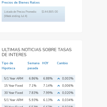
Precios de Bienes Raíces
Listado de Precios Promedio:
$144,885.00
(Week ending Jul 4)
ULTIMAS NOTICIAS SOBRE TASAS
DE INTERES
Tipo de
Semana
HOY
Cambio
Hipoteca
pasada
5/1 Year ARM
6.86%
6.88%
0,003%
15 Year Fixed
7.1%
7.14%
0,006%
Mortgage
30 Year Fixed
7.83%
7.99%
0,020%
Mortgage
5/1 Year ARM
5.93%
6.13%
0,034%