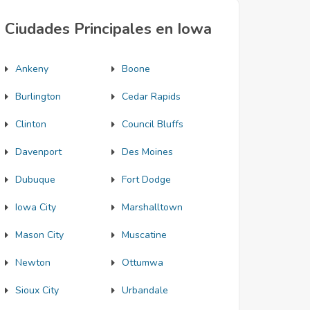
Ciudades Principales en Iowa
Ankeny
Boone
Burlington
Cedar Rapids
Clinton
Council Bluffs
Davenport
Des Moines
Dubuque
Fort Dodge
Iowa City
Marshalltown
Mason City
Muscatine
Newton
Ottumwa
Sioux City
Urbandale