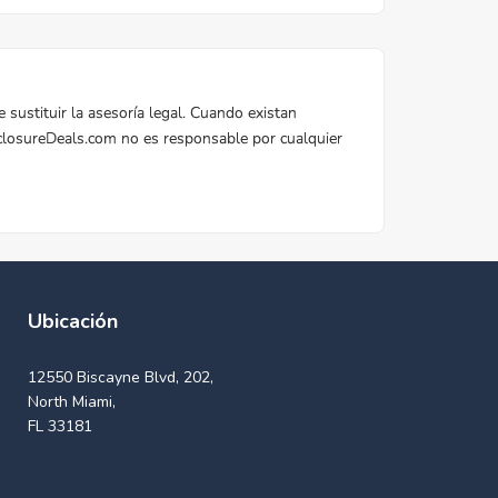
Ubicación
12550 Biscayne Blvd, 202,
North Miami,
FL 33181