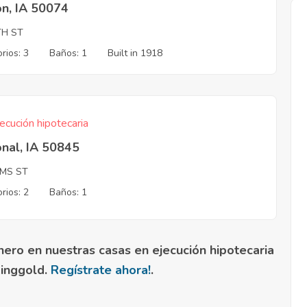
on, IA 50074
TH ST
rios: 3
Baños: 1
Built in 1918
ecución hipotecaria
nal, IA 50845
MS ST
rios: 2
Baños: 1
nero en nuestras casas en ejecución hipotecaria
Ringgold.
Regístrate ahora!
.