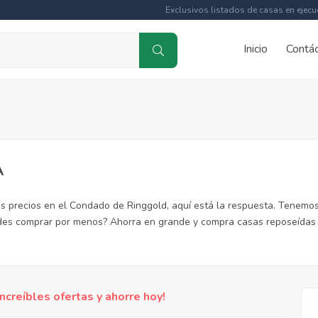
Exclusivos listados de casas en ejecu
Inicio
Contá
A
s precios en el Condado de Ringgold, aquí está la respuesta. Tenemos
des comprar por menos? Ahorra en grande y compra casas reposeídas 
reíbles ofertas y ahorre hoy!