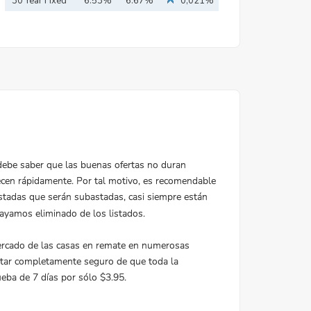
30 Year Fixed
6.53%
6.67%
0,021%
Mortgage