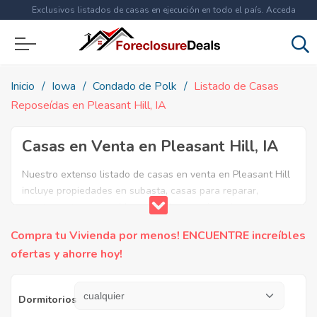
Exclusivos listados de casas en ejecución en todo el país. Acceda
ahora a
más de 1.5 millones
de propiedades!
Inicio
Iowa
Condado de Polk
Listado de Casas
Reposeídas en Pleasant Hill, IA
Casas en Venta en Pleasant Hill, IA
Nuestro extenso listado de casas en venta en Pleasant Hill
incluye propiedades en subasta, casas para reparar,
apartamentos reposeidos por el banco, ejecuciones
bancarias y casas en remate en Pleasant Hill, IA. Encuentre
Compra tu Vivienda por menos! ENCUENTRE increíbles
lo que necesita y aproveche estas increibles ofertas en
ofertas y ahorre hoy!
Bienes Raíces en Pleasant Hill, Iowa.
Dormitorios