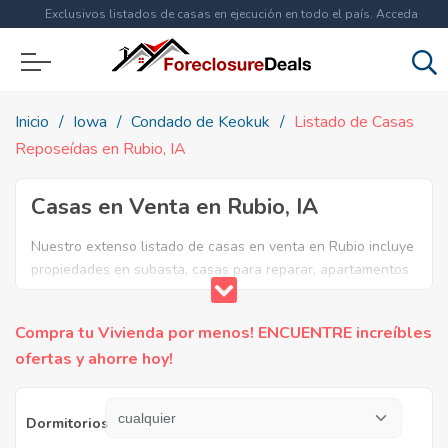
Exclusivos listados de casas en ejecución en todo el país. Acceda
ahora a
más de 1.5 millones
de propiedades!
Inicio
Iowa
Condado de Keokuk
Listado de Casas
Reposeídas en Rubio, IA
Casas en Venta en Rubio, IA
Nuestro extenso listado de casas en venta en Rubio incluye
propiedades en subasta, casas para reparar, apartamentos
reposeidos por el banco, ejecuciones bancarias y casas en
remate en Rubio, IA. Encuentre lo que necesita y aproveche
Compra tu Vivienda por menos! ENCUENTRE increíbles
estas increibles ofertas en Bienes Raíces en Rubio, Iowa.
ofertas y ahorre hoy!
Dormitorios