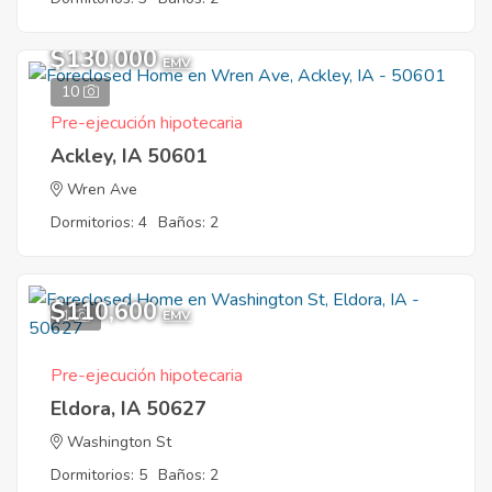
$130,000
EMV
10
Pre-ejecución hipotecaria
Ackley, IA 50601
Wren Ave
Dormitorios: 4
Baños: 2
$110,600
1
EMV
Pre-ejecución hipotecaria
Eldora, IA 50627
Washington St
Dormitorios: 5
Baños: 2