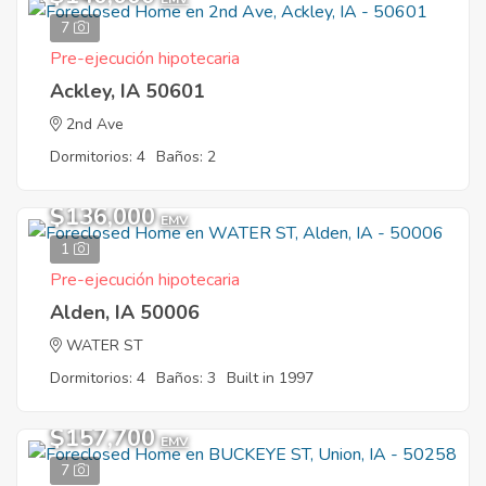
7
Pre-ejecución hipotecaria
Ackley, IA 50601
2nd Ave
Dormitorios: 4
Baños: 2
$136,000
EMV
1
Pre-ejecución hipotecaria
Alden, IA 50006
WATER ST
Dormitorios: 4
Baños: 3
Built in 1997
$157,700
EMV
7