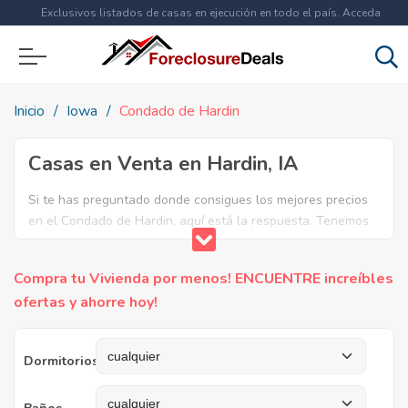
Exclusivos listados de casas en ejecución en todo el país. Acceda
ahora a
más de 1.5 millones
de propiedades!
Inicio
Iowa
Condado de Hardin
Casas en Venta en Hardin, IA
Si te has preguntado donde consigues los mejores precios
en el Condado de Hardin, aquí está la respuesta. Tenemos
la lista mas completa de casas en venta en el condado de
Hardin. ¿Por qué pagar más si puedes comprar por menos?
Compra tu Vivienda por menos! ENCUENTRE increíbles
Ahorra en grande y compra casas reposeídas en el
ofertas y ahorre hoy!
Condado de Hardin, IA.
Dormitorios