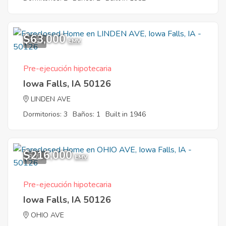
$63,000
9
EMV
Pre-ejecución hipotecaria
Iowa Falls, IA 50126
LINDEN AVE
Dormitorios: 3
Baños: 1
Built in 1946
$216,000
8
EMV
Pre-ejecución hipotecaria
Iowa Falls, IA 50126
OHIO AVE