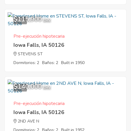
$115,900
9
EMV
Pre-ejecución hipotecaria
Iowa Falls, IA 50126
STEVENS ST
Dormitorios: 2
Baños: 2
Built in 1950
$140,000
7
EMV
Pre-ejecución hipotecaria
Iowa Falls, IA 50126
2ND AVE N
Dormitorios: 2
Baños: 2
Built in 1952