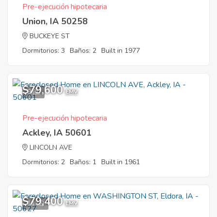
Pre-ejecución hipotecaria
Union, IA 50258
BUCKEYE ST
Dormitorios: 3
Baños: 2
Built in 1977
$79,600
9
EMV
Pre-ejecución hipotecaria
Ackley, IA 50601
LINCOLN AVE
Dormitorios: 2
Baños: 1
Built in 1961
$79,400
11
EMV