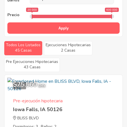
Baños
20 000
600 000
Precio
Apply
Todos Los Listados
Ejecuciones Hipotecarias
45 Casas
2 Casas
Pre Ejecuciones Hipotecarias
43 Casas
$75,560
1
EMV
Pre-ejecución hipotecaria
Iowa Falls, IA 50126
BLISS BLVD
Dormitorios: 3
Baños: 2