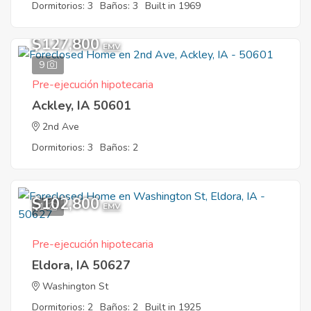
Dormitorios: 3
Baños: 3
Built in 1969
$127,800
EMV
9
Pre-ejecución hipotecaria
Ackley, IA 50601
2nd Ave
Dormitorios: 3
Baños: 2
$102,800
1
EMV
Pre-ejecución hipotecaria
Eldora, IA 50627
Washington St
Dormitorios: 2
Baños: 2
Built in 1925