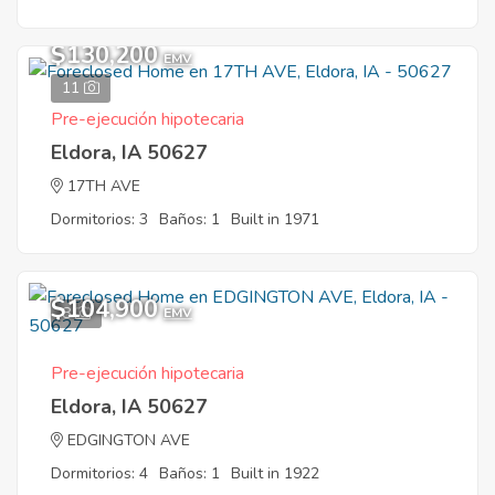
$130,200
EMV
11
Pre-ejecución hipotecaria
Eldora, IA 50627
17TH AVE
Dormitorios: 3
Baños: 1
Built in 1971
$104,900
8
EMV
Pre-ejecución hipotecaria
Eldora, IA 50627
EDGINGTON AVE
Dormitorios: 4
Baños: 1
Built in 1922