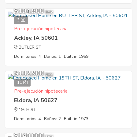
$104,900
EMV
3
Pre-ejecución hipotecaria
Ackley, IA 50601
BUTLER ST
Dormitorios: 4
Baños: 1
Built in 1959
$132,900
EMV
11
Pre-ejecución hipotecaria
Eldora, IA 50627
19TH ST
Dormitorios: 4
Baños: 2
Built in 1973
$140,000
EMV