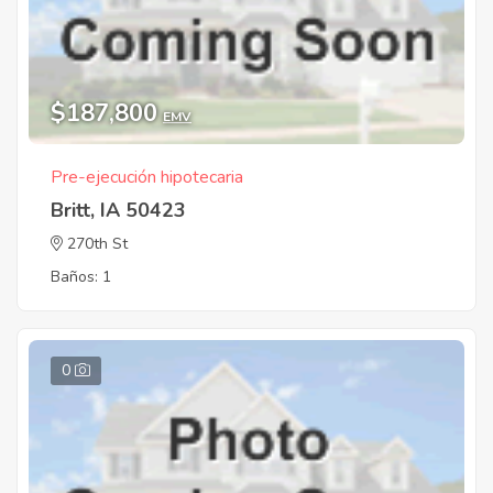
$187,800
EMV
Pre-ejecución hipotecaria
Britt, IA 50423
270th St
Baños: 1
0