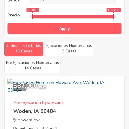
Baños
20 000
600 000
Precio
Apply
Todos Los Listados
Ejecuciones Hipotecarias
16 Casas
2 Casas
Pre Ejecuciones Hipotecarias
14 Casas
$87,000
8
EMV
Pre-ejecución hipotecaria
Woden, IA 50484
Howard Ave
Dormitorios: 2
Baños: 1