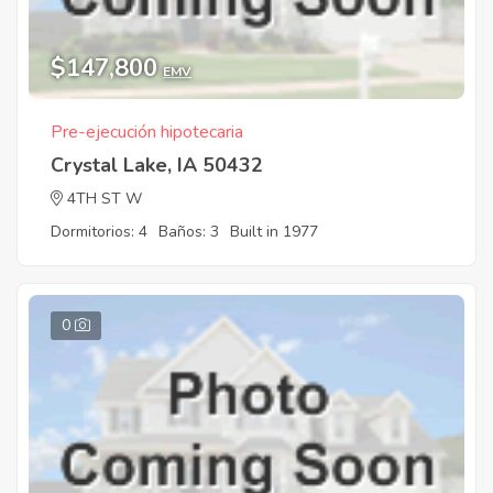
$147,800
EMV
Pre-ejecución hipotecaria
Crystal Lake, IA 50432
4TH ST W
Dormitorios: 4
Baños: 3
Built in 1977
0