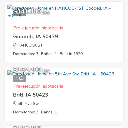
$141,300
3
EMV
Pre-ejecución hipotecaria
Goodell, IA 50439
HANCOCK ST
Dormitorios: 3
Baños: 1
Built in 1920
$152,200
EMV
5
Pre-ejecución hipotecaria
Britt, IA 50423
5th Ave Sw
Dormitorios: 3
Baños: 1