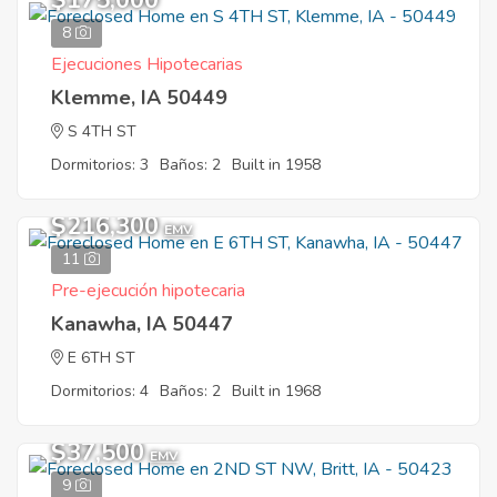
$175,000
8
Ejecuciones Hipotecarias
Klemme, IA 50449
S 4TH ST
Dormitorios: 3
Baños: 2
Built in 1958
$216,300
EMV
11
Pre-ejecución hipotecaria
Kanawha, IA 50447
E 6TH ST
Dormitorios: 4
Baños: 2
Built in 1968
$37,500
EMV
9