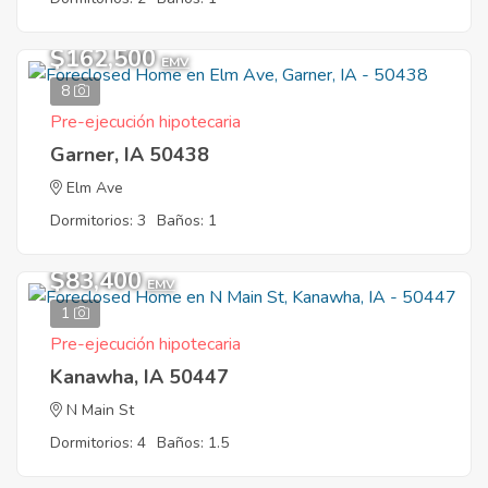
$162,500
EMV
8
Pre-ejecución hipotecaria
Garner, IA 50438
Elm Ave
Dormitorios: 3
Baños: 1
$83,400
EMV
1
Pre-ejecución hipotecaria
Kanawha, IA 50447
N Main St
Dormitorios: 4
Baños: 1.5