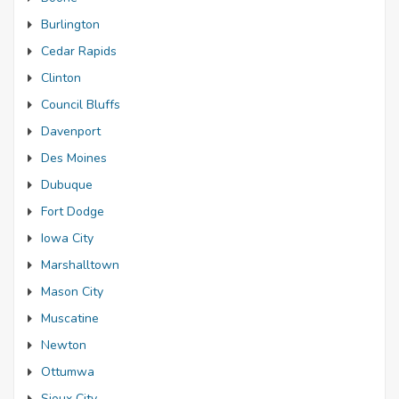
Burlington
Cedar Rapids
Clinton
Council Bluffs
Davenport
Des Moines
Dubuque
Fort Dodge
Iowa City
Marshalltown
Mason City
Muscatine
Newton
Ottumwa
Sioux City