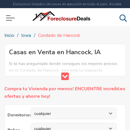
Exclusivos listados de casas en ejecución en todo el país. Acceda
ahora a
más de 1.5 millones
de propiedades!
Inicio
Iowa
Condado de Hancock
Casas en Venta en Hancock, IA
Si te has preguntado donde consigues los mejores precios
en el Condado de Hancock, aquí está la respuesta.
Tenemos la lista mas completa de casas en venta en el
condado de Hancock. ¿Por qué pagar más si puedes
Compra tu Vivienda por menos! ENCUENTRE increíbles
comprar por menos? Ahorra en grande y compra casas
ofertas y ahorre hoy!
reposeídas en el Condado de Hancock, IA.
Dormitorios