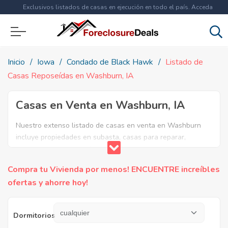
Exclusivos listados de casas en ejecución en todo el país. Acceda
ahora a
más de 1.5 millones
de propiedades!
Inicio
Iowa
Condado de Black Hawk
Listado de
Casas Reposeídas en Washburn, IA
Casas en Venta en Washburn, IA
Nuestro extenso listado de casas en venta en Washburn
incluye propiedades en subasta, casas para reparar,
apartamentos reposeidos por el banco, ejecuciones
bancarias y casas en remate en Washburn, IA. Encuentre lo
Compra tu Vivienda por menos! ENCUENTRE increíbles
que necesita y aproveche estas increibles ofertas en Bienes
ofertas y ahorre hoy!
Raíces en Washburn, Iowa.
Dormitorios