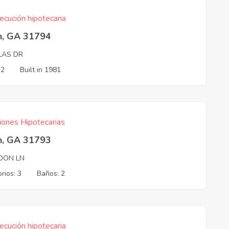
ecución hipotecaria
n, GA 31794
LAS DR
 2
Built in 1981
iones Hipotecarias
n, GA 31793
DON LN
rios: 3
Baños: 2
ecución hipotecaria