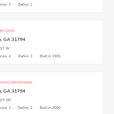
rios: 3
Baños: 2
en Corto
n, GA 31794
 ST W
rios: 4
Baños: 3
Built in 1935
iones Hipotecarias
n, GA 31794
LEY DR
rios: 3
Baños: 2
Built in 2000