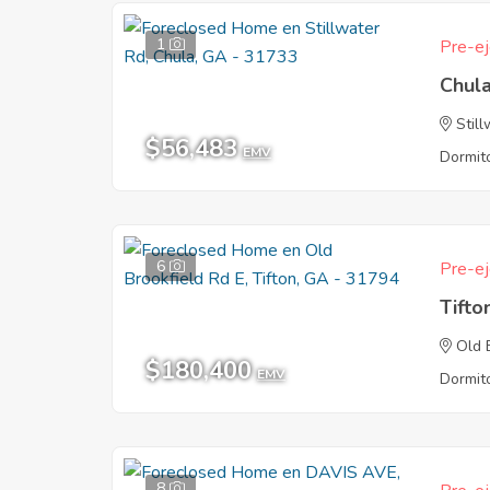
1
Pre-ej
Chul
Stil
$56,483
EMV
Dormito
6
Pre-ej
Tifto
Old 
$180,400
EMV
Dormito
8