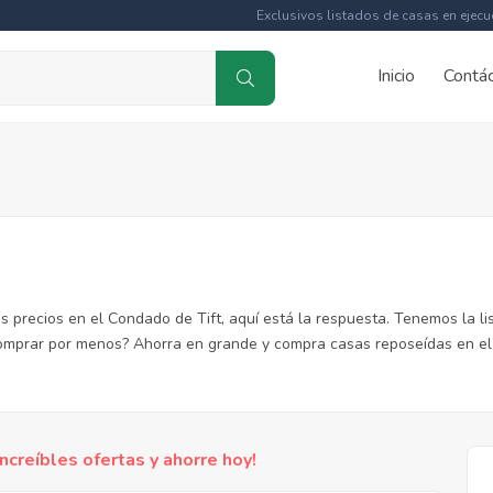
Exclusivos listados de casas en ejecu
Inicio
Contá
 precios en el Condado de Tift, aquí está la respuesta. Tenemos la l
comprar por menos? Ahorra en grande y compra casas reposeídas en el
reíbles ofertas y ahorre hoy!