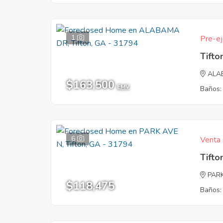
1
Pre-ej
Tifto
ALA
$163,500
EMV
Baños:
6
Venta 
Tifto
PAR
$118,475
Baños: