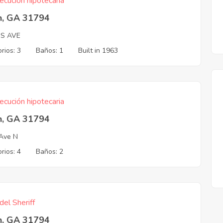
ecución hipotecaria
n, GA 31794
IS AVE
rios: 3
Baños: 1
Built in 1963
ecución hipotecaria
n, GA 31794
Ave N
rios: 4
Baños: 2
del Sheriff
n, GA 31794