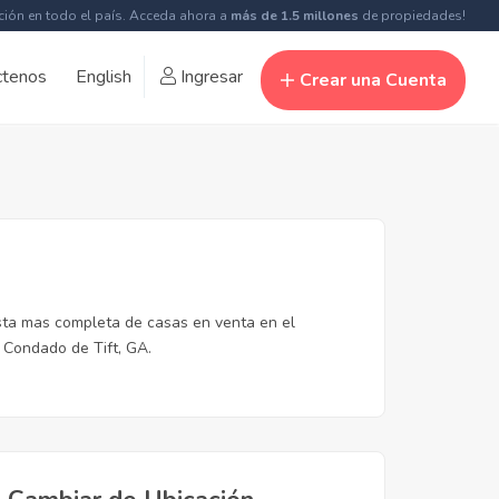
ción en todo el país. Acceda ahora a
más de 1.5 millones
de propiedades!
ctenos
English
Ingresar
Crear una Cuenta
ista mas completa de casas en venta en el
 Condado de Tift, GA.