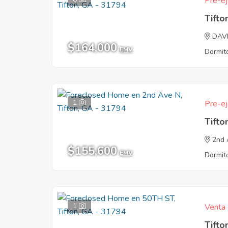
Pre-ej
Tifto
DAV
$164,000
EMV
Dormito
1
Pre-ej
Tifto
2nd 
$155,600
EMV
Dormito
1
Venta 
Tifto