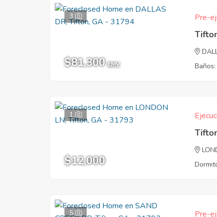
3
Pre-ej
Tifto
DAL
$81,300
EMV
Baños:
1
Ejecuc
Tifto
LON
$12,000
Dormito
5
Pre-ej