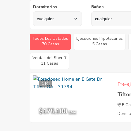
Dormitorios
Baños
Todos Los Listados
Ejecuciones Hipotecarias
70 Casas
5 Casas
Ventas del Sheriff
11 Casas
1
Pre-ej
Tifto
E Ga
$175,100
EMV
Dormito