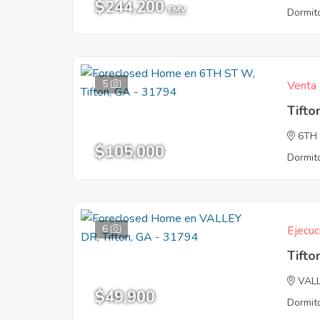
$244,200
EMV
Dormito
5
Venta 
Tifto
6TH
$105,000
Dormito
6
Ejecuc
Tifto
VAL
$49,900
Dormito