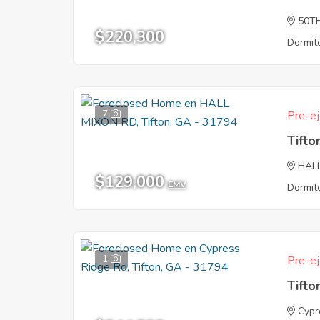
50T
$220,300
Dormito
7
Pre-ej
Tifto
HAL
$129,000
EMV
Dormito
1
Pre-ej
Tifto
Cypr