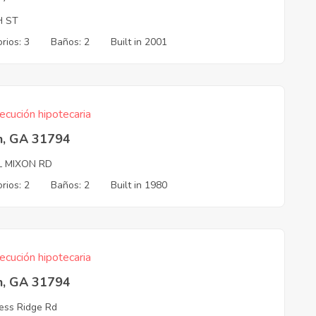
H ST
rios: 3
Baños: 2
Built in 2001
ecución hipotecaria
n, GA 31794
L MIXON RD
rios: 2
Baños: 2
Built in 1980
ecución hipotecaria
n, GA 31794
ess Ridge Rd