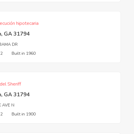
ecución hipotecaria
n, GA 31794
BAMA DR
 2
Built in 1960
del Sheriff
n, GA 31794
K AVE N
 2
Built in 1900