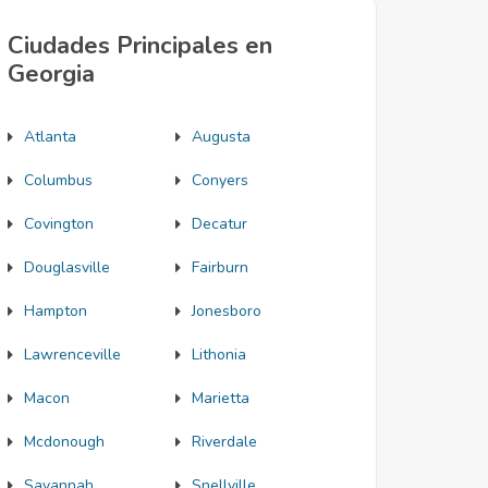
Ciudades Principales en
Georgia
Atlanta
Augusta
Columbus
Conyers
Covington
Decatur
Douglasville
Fairburn
Hampton
Jonesboro
Lawrenceville
Lithonia
Macon
Marietta
Mcdonough
Riverdale
Savannah
Snellville