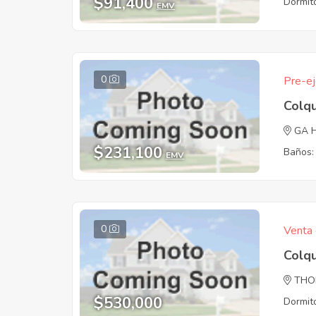
$91,400
Dormito
EMV
0
Pre-ej
Colqu
GA 
$231,100
Baños:
EMV
0
Venta 
Colqu
THO
$530,000
Dormito