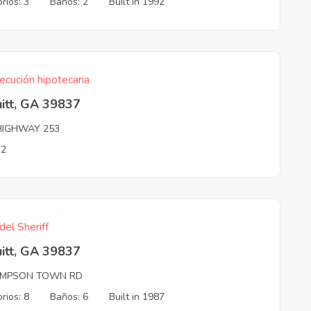
rios: 3
Baños: 2
Built in 1992
ecución hipotecaria
itt, GA 39837
HIGHWAY 253
 2
del Sheriff
itt, GA 39837
MPSON TOWN RD
rios: 8
Baños: 6
Built in 1987