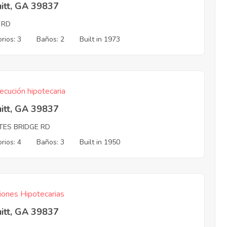
itt, GA 39837
 RD
rios: 3
Baños: 2
Built in 1973
ecución hipotecaria
itt, GA 39837
TES BRIDGE RD
rios: 4
Baños: 3
Built in 1950
iones Hipotecarias
itt, GA 39837