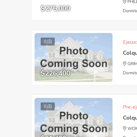
PHI
$275,000
Dormito
0
Ejecuc
Colqu
GRI
$226,400
Dormito
0
Pre-ej
Colqu
WOM