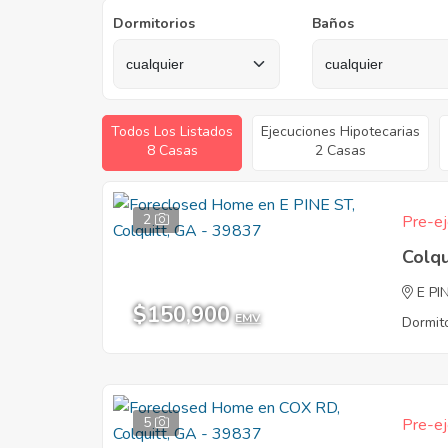
Dormitorios
Baños
Todos Los Listados
Ejecuciones Hipotecarias
8 Casas
2 Casas
2
Pre-ej
Colqu
E PI
$150,900
EMV
Dormito
5
Pre-ej