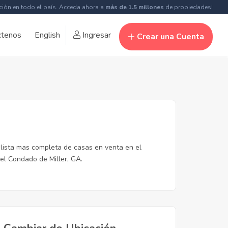
ción en todo el país. Acceda ahora a
más de 1.5 millones
de propiedades!
ctenos
English
Ingresar
Crear una Cuenta
 lista mas completa de casas en venta en el
el Condado de Miller, GA.