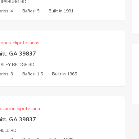
LLIPSBURG RD
rios: 4
Baños: 5
Built in 1991
iones Hipotecarias
itt, GA 39837
MSLEY BRIDGE RD
rios: 3
Baños: 1.5
Built in 1965
ecución hipotecaria
itt, GA 39837
BLE RD