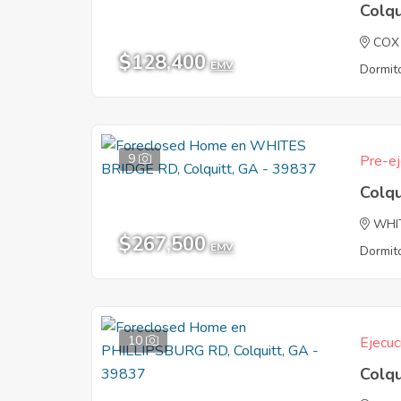
Colqu
COX
$128,400
EMV
Dormito
9
Pre-ej
Colqu
WHI
$267,500
EMV
Dormito
10
Ejecuc
Colqu