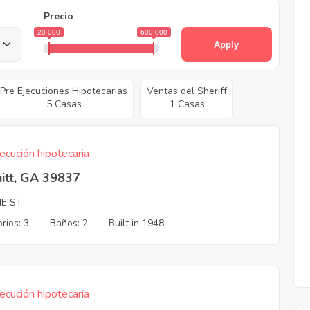
Precio
20 000
600 000
Apply
Pre Ejecuciones Hipotecarias
Ventas del Sheriff
5 Casas
1 Casas
ecución hipotecaria
itt, GA 39837
NE ST
rios: 3
Baños: 2
Built in 1948
ecución hipotecaria