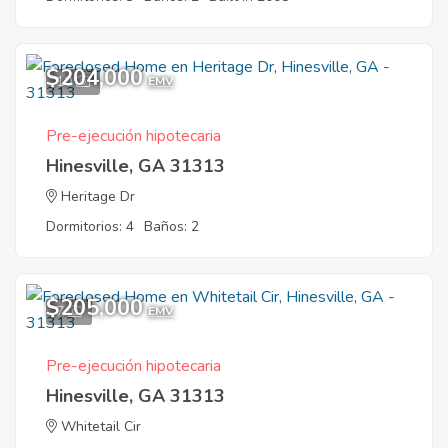
$204,000
10
EMV
Pre-ejecución hipotecaria
Hinesville, GA 31313
Heritage Dr
Dormitorios: 4
Baños: 2
$205,000
7
EMV
Pre-ejecución hipotecaria
Hinesville, GA 31313
Whitetail Cir