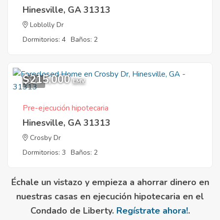
Hinesville, GA 31313
Loblolly Dr
Dormitorios: 4
Baños: 2
$215,000
9
EMV
Pre-ejecución hipotecaria
Hinesville, GA 31313
Crosby Dr
Dormitorios: 3
Baños: 2
Échale un vistazo y empieza a ahorrar dinero en
nuestras casas en ejecución hipotecaria en el
Condado de Liberty.
Regístrate ahora!
.