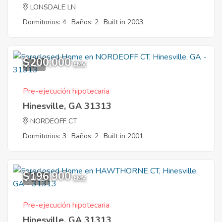
LONSDALE LN
Dormitorios: 4
Baños: 2
Built in 2003
$200,000
1
EMV
Pre-ejecución hipotecaria
Hinesville, GA 31313
NORDEOFF CT
Dormitorios: 3
Baños: 2
Built in 2001
$196,900
10
EMV
Pre-ejecución hipotecaria
Hinesville, GA 31313