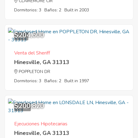
CLAIREMORE CIR
Dormitorios: 3
Baños: 2
Built in 2003
$204,600
1
Venta del Sheriff
Hinesville, GA 31313
POPPLETON DR
Dormitorios: 3
Baños: 2
Built in 1997
$200,820
10
Ejecuciones Hipotecarias
Hinesville, GA 31313