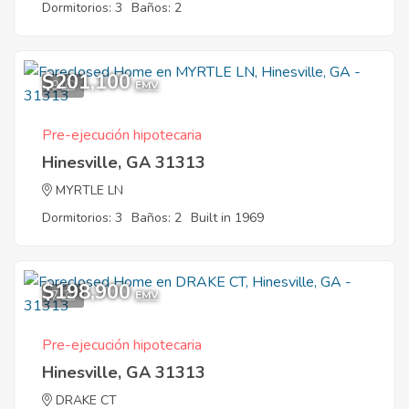
Dormitorios: 3
Baños: 2
$201,100
9
EMV
Pre-ejecución hipotecaria
Hinesville, GA 31313
MYRTLE LN
Dormitorios: 3
Baños: 2
Built in 1969
$198,900
7
EMV
Pre-ejecución hipotecaria
Hinesville, GA 31313
DRAKE CT