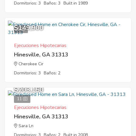
Dormitorios: 3
Baños: 3
Built in 1989
$149,900
8
Ejecuciones Hipotecarias
Hinesville, GA 31313
Cherokee Cir
Dormitorios: 3
Baños: 2
$203,150
11
Ejecuciones Hipotecarias
Hinesville, GA 31313
Sara Ln
Dormitorios: 3
Baños: 2
Built in 2008