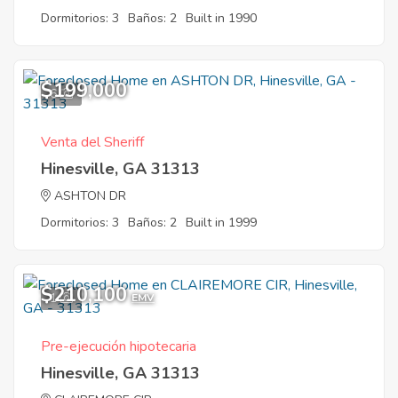
Dormitorios: 3
Baños: 2
Built in 1990
$199,000
6
Venta del Sheriff
Hinesville, GA 31313
ASHTON DR
Dormitorios: 3
Baños: 2
Built in 1999
$210,100
1
EMV
Pre-ejecución hipotecaria
Hinesville, GA 31313