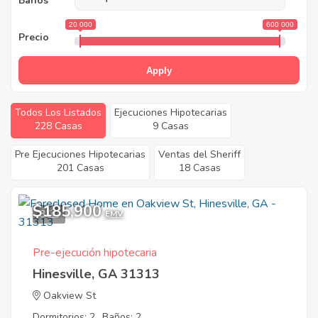
Baños
20 000
600 000
Precio
Apply
Todos Los Listados
Ejecuciones Hipotecarias
228 Casas
9 Casas
Pre Ejecuciones Hipotecarias
Ventas del Sheriff
201 Casas
18 Casas
$185,900
3
EMV
Pre-ejecución hipotecaria
Hinesville, GA 31313
Oakview St
Dormitorios: 2
Baños: 2