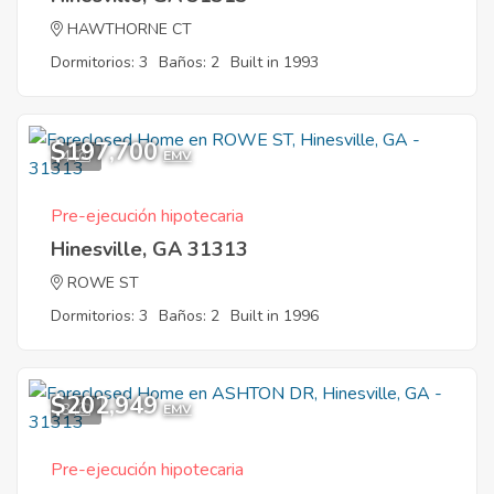
HAWTHORNE CT
Dormitorios: 3
Baños: 2
Built in 1993
$197,700
4
EMV
Pre-ejecución hipotecaria
Hinesville, GA 31313
ROWE ST
Dormitorios: 3
Baños: 2
Built in 1996
$202,949
3
EMV
Pre-ejecución hipotecaria