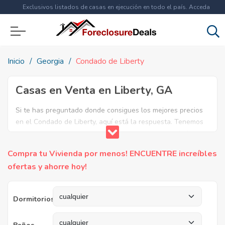
Exclusivos listados de casas en ejecución en todo el país. Acceda
ahora a
más de 1.5 millones
de propiedades!
Inicio
Georgia
Condado de Liberty
Casas en Venta en Liberty, GA
Si te has preguntado donde consigues los mejores precios
en el Condado de Liberty, aquí está la respuesta. Tenemos
la lista mas completa de casas en venta en el condado de
Liberty. ¿Por qué pagar más si puedes comprar por menos?
Compra tu Vivienda por menos! ENCUENTRE increíbles
Ahorra en grande y compra casas reposeídas en el
ofertas y ahorre hoy!
Condado de Liberty, GA.
Dormitorios