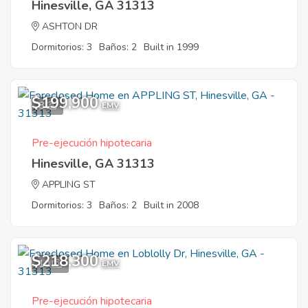
Hinesville, GA 31313
ASHTON DR
Dormitorios: 3
Baños: 2
Built in 1999
$199,900
8
EMV
Pre-ejecución hipotecaria
Hinesville, GA 31313
APPLING ST
Dormitorios: 3
Baños: 2
Built in 2008
$218,300
10
EMV
Pre-ejecución hipotecaria