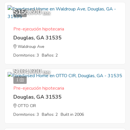
$156,600
1
EMV
Pre-ejecución hipotecaria
Douglas, GA 31535
Waldroup Ave
Dormitorios: 3
Baños: 2
$164,600
EMV
1
Pre-ejecución hipotecaria
Douglas, GA 31535
OTTO CIR
Dormitorios: 3
Baños: 2
Built in 2006