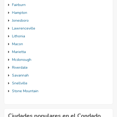
Fairburn
Hampton
Jonesboro
Lawrenceville
Lithonia
Macon
Marietta
Mcdonough
Riverdale
Savannah
Snellville
Stone Mountain
Ciudades populares en el Condado