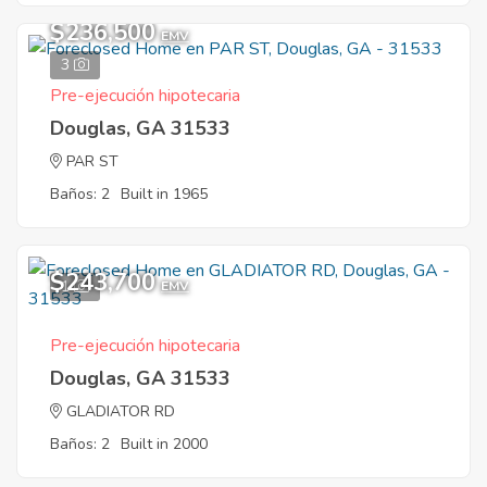
$236,500
EMV
3
Pre-ejecución hipotecaria
Douglas, GA 31533
PAR ST
Baños: 2
Built in 1965
$243,700
1
EMV
Pre-ejecución hipotecaria
Douglas, GA 31533
GLADIATOR RD
Baños: 2
Built in 2000