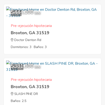
$444,100
1
EMV
Pre-ejecución hipotecaria
Broxton, GA 31519
Doctor Denton Rd
Dormitorios: 3
Baños: 3
$381,300
12
EMV
Pre-ejecución hipotecaria
Broxton, GA 31519
SLASH PINE DR
Baños: 2.5