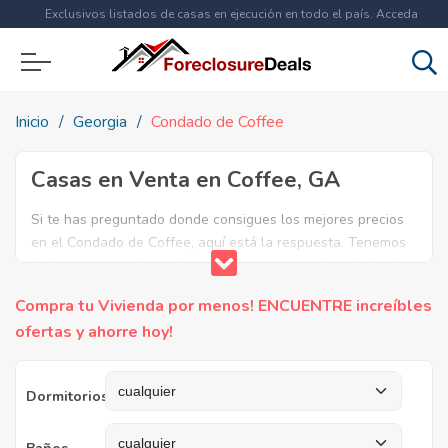
Exclusivos listados de casas en ejecución en todo el país. Acceda
ahora a
más de 1.5 millones
de propiedades!
Inicio
Georgia
Condado de Coffee
Casas en Venta en Coffee, GA
Si te has preguntado donde consigues los mejores precios
en el Condado de Coffee, aquí está la respuesta. Tenemos
la lista mas completa de casas en venta en el condado de
Coffee. ¿Por qué pagar más si puedes comprar por menos?
Compra tu Vivienda por menos! ENCUENTRE increíbles
Ahorra en grande y compra casas reposeídas en el
ofertas y ahorre hoy!
Condado de Coffee, GA.
Dormitorios