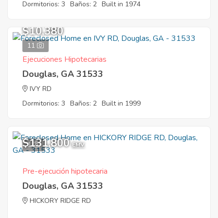
Dormitorios: 3
Baños: 2
Built in 1974
$10,380
11
Ejecuciones Hipotecarias
Douglas, GA 31533
IVY RD
Dormitorios: 3
Baños: 2
Built in 1999
$131,800
1
EMV
Pre-ejecución hipotecaria
Douglas, GA 31533
HICKORY RIDGE RD