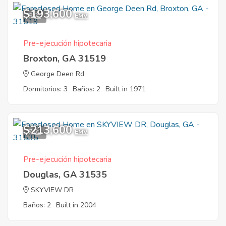
$193,600
8
EMV
Pre-ejecución hipotecaria
Broxton, GA 31519
George Deen Rd
Dormitorios: 3
Baños: 2
Built in 1971
$213,600
7
EMV
Pre-ejecución hipotecaria
Douglas, GA 31535
SKYVIEW DR
Baños: 2
Built in 2004