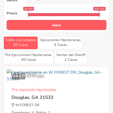
Baños
20 000
600 000
Precio
Apply
Todos Los Listados
Ejecuciones Hipotecarias
55 Casas
4 Casas
Pre Ejecuciones Hipotecarias
Ventas del Sheriff
49 Casas
2 Casas
$174,315
10
EMV
Pre-ejecución hipotecaria
Douglas, GA 31533
W FOREST DR
Dormitorios: 4
Baños: 1