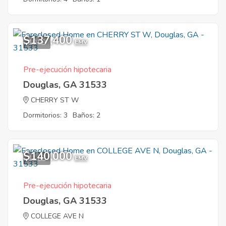
$137,400
10
EMV
Pre-ejecución hipotecaria
Douglas, GA 31533
CHERRY ST W
Dormitorios: 3
Baños: 2
$140,000
11
EMV
Pre-ejecución hipotecaria
Douglas, GA 31533
COLLEGE AVE N