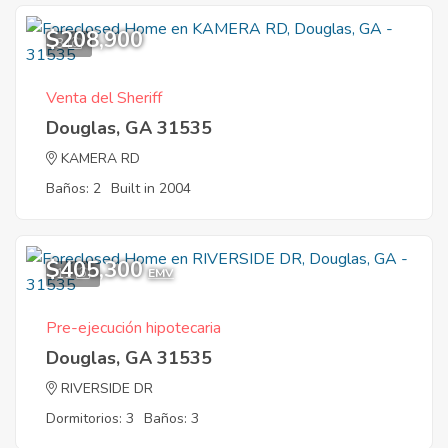
$208,900
3
Venta del Sheriff
Douglas, GA 31535
KAMERA RD
Baños: 2
Built in 2004
$405,300
11
EMV
Pre-ejecución hipotecaria
Douglas, GA 31535
RIVERSIDE DR
Dormitorios: 3
Baños: 3