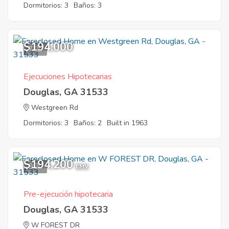
Dormitorios: 3
Baños: 3
$194,000
7
Ejecuciones Hipotecarias
Douglas, GA 31533
Westgreen Rd
Dormitorios: 3
Baños: 2
Built in 1963
$194,200
9
EMV
Pre-ejecución hipotecaria
Douglas, GA 31533
W FOREST DR