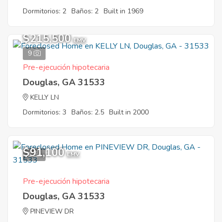
Dormitorios: 2
Baños: 2
Built in 1969
$215,500
EMV
9
Pre-ejecución hipotecaria
Douglas, GA 31533
KELLY LN
Dormitorios: 3
Baños: 2.5
Built in 2000
$91,100
1
EMV
Pre-ejecución hipotecaria
Douglas, GA 31533
PINEVIEW DR