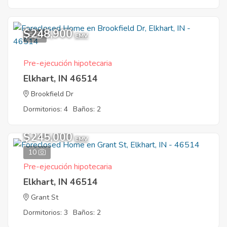
$248,900
5
EMV
Pre-ejecución hipotecaria
Elkhart, IN 46514
Brookfield Dr
Dormitorios: 4
Baños: 2
$245,000
EMV
10
Pre-ejecución hipotecaria
Elkhart, IN 46514
Grant St
Dormitorios: 3
Baños: 2