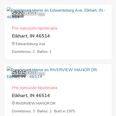
$226,000
1
EMV
Pre-ejecución hipotecaria
Elkhart, IN 46514
Edwardsburg Ave
Dormitorios: 2
Baños: 1
$195,000
10
EMV
Pre-ejecución hipotecaria
Elkhart, IN 46514
RIVERVIEW MANOR DR
Dormitorios: 3
Baños: 2
Built in 1975