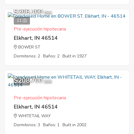
$206,100
EMV
11
Pre-ejecución hipotecaria
Elkhart, IN 46514
BOWER ST
Dormitorios: 2
Baños: 2
Built in 1927
$208,700
11
EMV
Pre-ejecución hipotecaria
Elkhart, IN 46514
WHITETAIL WAY
Dormitorios: 3
Baños: 1
Built in 2002