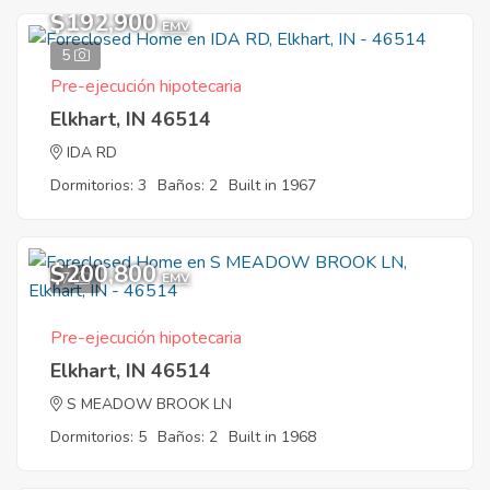
$192,900
EMV
5
Pre-ejecución hipotecaria
Elkhart, IN 46514
IDA RD
Dormitorios: 3
Baños: 2
Built in 1967
$200,800
7
EMV
Pre-ejecución hipotecaria
Elkhart, IN 46514
S MEADOW BROOK LN
Dormitorios: 5
Baños: 2
Built in 1968