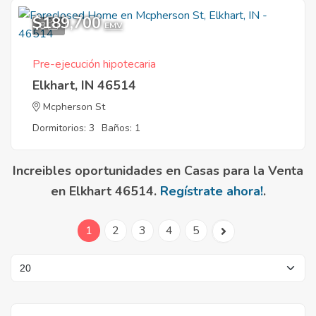
$189,700
8
EMV
Pre-ejecución hipotecaria
Elkhart, IN 46514
Mcpherson St
Dormitorios: 3
Baños: 1
Increibles oportunidades en Casas para la Venta
en Elkhart 46514.
Regístrate ahora!
.
1
2
3
4
5