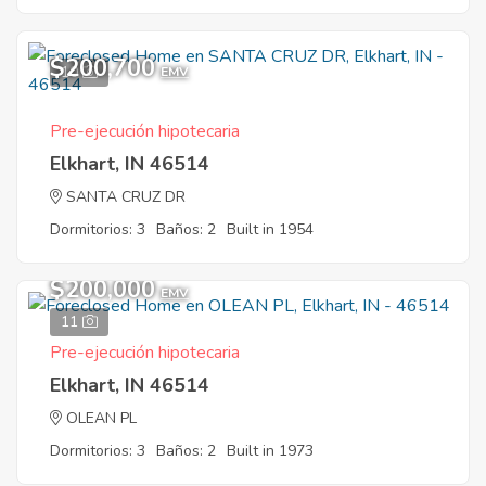
$200,700
10
EMV
Pre-ejecución hipotecaria
Elkhart, IN 46514
SANTA CRUZ DR
Dormitorios: 3
Baños: 2
Built in 1954
$200,000
EMV
11
Pre-ejecución hipotecaria
Elkhart, IN 46514
OLEAN PL
Dormitorios: 3
Baños: 2
Built in 1973