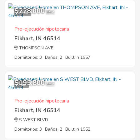
$228,000
10
EMV
Pre-ejecución hipotecaria
Elkhart, IN 46514
THOMPSON AVE
Dormitorios: 3
Baños: 2
Built in 1957
$195,800
8
EMV
Pre-ejecución hipotecaria
Elkhart, IN 46514
S WEST BLVD
Dormitorios: 3
Baños: 2
Built in 1952