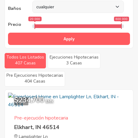
Baños
20 000
600 000
Precio
Apply
Todos Los Listados
Ejecuciones Hipotecarias
407 Casas
3 Casas
Pre Ejecuciones Hipotecarias
404 Casas
$234,700
5
EMV
Pre-ejecución hipotecaria
Elkhart, IN 46514
Lamplighter Ln