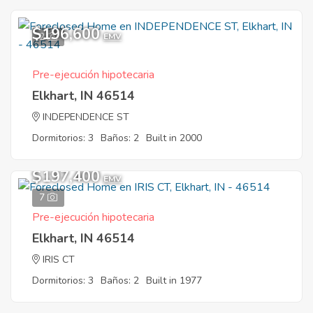
$196,600
2
EMV
Pre-ejecución hipotecaria
Elkhart, IN 46514
INDEPENDENCE ST
Dormitorios: 3
Baños: 2
Built in 2000
$197,400
EMV
7
Pre-ejecución hipotecaria
Elkhart, IN 46514
IRIS CT
Dormitorios: 3
Baños: 2
Built in 1977