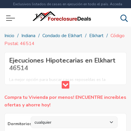
Exclusivos listados de casas en ejecución en todo el país. Acceda
ahora a
más de 1.5 millones
de propiedades!
Inicio
Indiana
Condado de Elkhart
Elkhart
Código
Postal: 46514
Ejecuciones Hipotecarias en Elkhart
46514
La mejor opción para buscar casas reposeídas es la
utilización de listados de propiedades puestas en venta en
dicha región. Encuentre listas de casas reposeídas en el
Compra tu Vivienda por menos! ENCUENTRE increíbles
código postal 46514, incluyendo diversas propiedades en
ofertas y ahorre hoy!
venta, para que usted realice la mejor compra.
Dormitorios