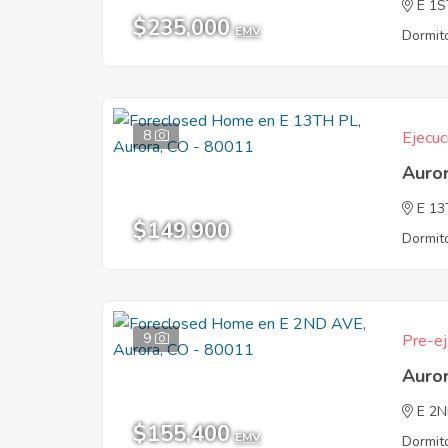
E 1S
$235,000
EMV
Dormito
8
Ejecuc
Auro
E 13
$149,900
Dormito
9
Pre-ej
Auro
E 2
$155,400
EMV
Dormito