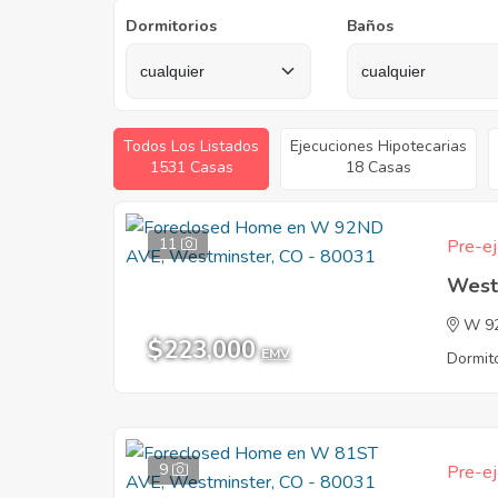
Dormitorios
Baños
Todos Los Listados
Ejecuciones Hipotecarias
1531 Casas
18 Casas
11
Pre-ej
West
W 9
$223,000
EMV
Dormito
9
Pre-ej