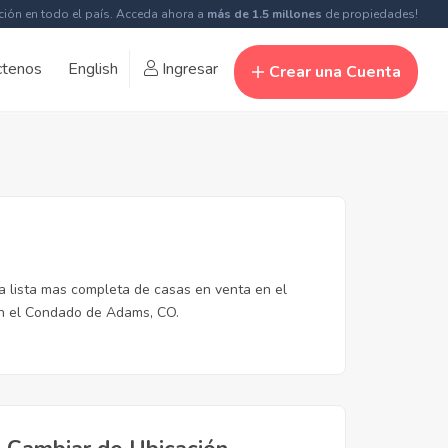
ción en todo el país. Acceda ahora a
más de 1.5 millones
de propiedades!
ctenos
English
Ingresar
Crear una Cuenta
a lista mas completa de casas en venta en el
n el Condado de Adams, CO.