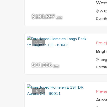
West
W 8
$130,897
EMV
Dormito
11
Pre-ej
Brig
Long
$13,036
EMV
Dormito
10
Pre-ej
Auro