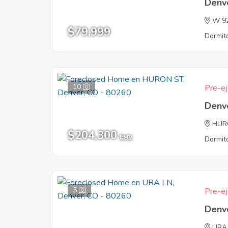
Denv
W 9
$79,999
Dormito
10
Pre-ej
Denv
HUR
$204,300
EMV
Dormito
5
Pre-ej
Denv
URA