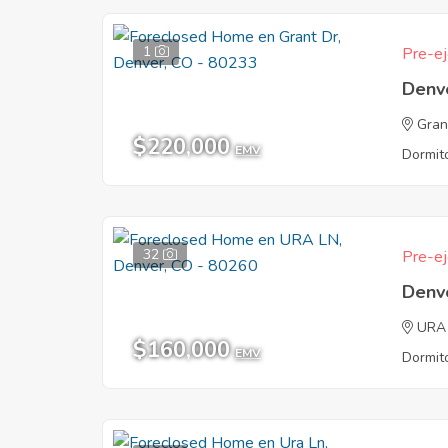
1
Pre-ej
Denv
Gran
$220,000
EMV
Dormito
32
Pre-ej
Denv
URA
$160,000
EMV
Dormito