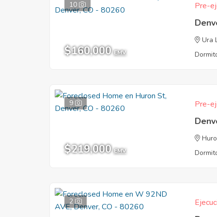
10
Pre-ej
Denv
Ura 
$160,000
EMV
Dormito
9
Pre-ej
Denv
Huro
$219,000
EMV
Dormito
2
Ejecuc