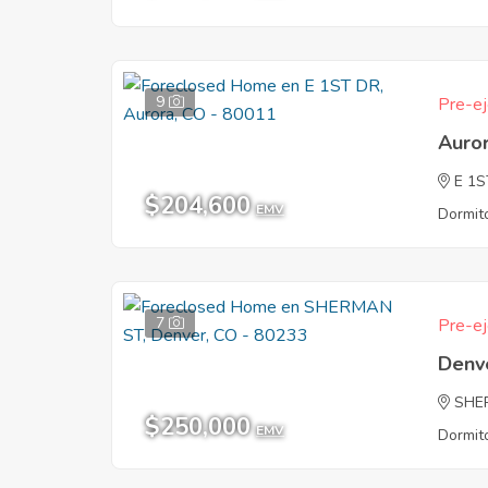
9
Pre-ej
Auro
E 1S
$204,600
EMV
Dormito
7
Pre-ej
Denv
SHE
$250,000
EMV
Dormito