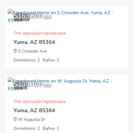
$163,500
11
EMV
Pre-ejecución hipotecaria
Yuma, AZ 85364
S Crowder Ave
Dormitorios: 2
Baños: 2
$130,400
4
EMV
Pre-ejecución hipotecaria
Yuma, AZ 85364
W Augusta Dr
Dormitorios: 2
Baños: 1