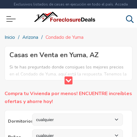
Exclusivos listados de casas en ejecución en todo el país. Acceda
ahora a
más de 1.5 millones
de propiedades!
Inicio
Arizona
Condado de Yuma
Casas en Venta en Yuma, AZ
Si te has preguntado donde consigues los mejores precios
en el Condado de Yuma, aquí está la respuesta. Tenemos la
lista mas completa de casas en venta en el condado de
Yuma. ¿Por qué pagar más si puedes comprar por menos?
Compra tu Vivienda por menos! ENCUENTRE increíbles
Ahorra en grande y compra casas reposeídas en el
ofertas y ahorre hoy!
Condado de Yuma, AZ.
Dormitorios