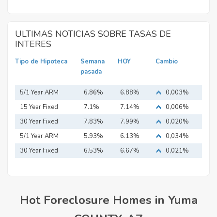
ULTIMAS NOTICIAS SOBRE TASAS DE
INTERES
Tipo de Hipoteca
Semana
HOY
Cambio
pasada
5/1 Year ARM
6.86%
6.88%
0,003%
15 Year Fixed
7.1%
7.14%
0,006%
Mortgage
30 Year Fixed
7.83%
7.99%
0,020%
Mortgage
5/1 Year ARM
5.93%
6.13%
0,034%
30 Year Fixed
6.53%
6.67%
0,021%
Mortgage
Hot Foreclosure Homes in Yuma