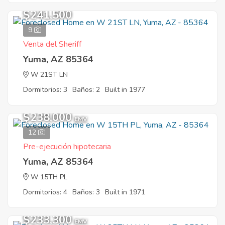
$241,500
9
Venta del Sheriff
Yuma, AZ 85364
W 21ST LN
Dormitorios: 3
Baños: 2
Built in 1977
$238,000
EMV
12
Pre-ejecución hipotecaria
Yuma, AZ 85364
W 15TH PL
Dormitorios: 4
Baños: 3
Built in 1971
$233,300
EMV