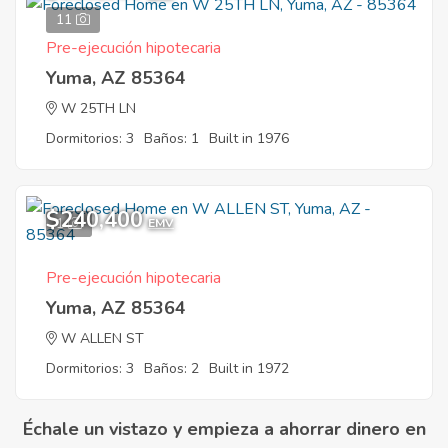
11
Pre-ejecución hipotecaria
Yuma, AZ 85364
W 25TH LN
Dormitorios: 3
Baños: 1
Built in 1976
$240,400
1
EMV
Pre-ejecución hipotecaria
Yuma, AZ 85364
W ALLEN ST
Dormitorios: 3
Baños: 2
Built in 1972
Échale un vistazo y empieza a ahorrar dinero en