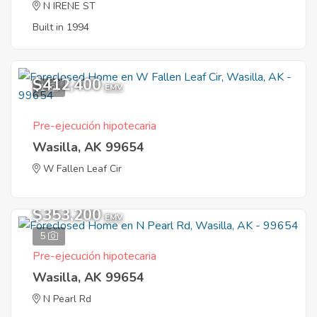
N IRENE ST
Built in 1994
$412,400
1
EMV
Pre-ejecución hipotecaria
Wasilla, AK 99654
W Fallen Leaf Cir
$353,200
EMV
5
Pre-ejecución hipotecaria
Wasilla, AK 99654
N Pearl Rd