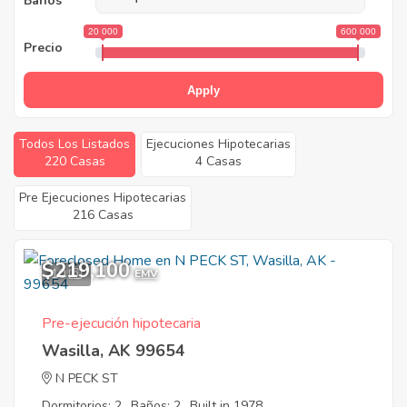
Baños
20 000
600 000
Precio
Apply
Todos Los Listados
Ejecuciones Hipotecarias
220 Casas
4 Casas
Pre Ejecuciones Hipotecarias
216 Casas
$219,100
10
EMV
Pre-ejecución hipotecaria
Wasilla, AK 99654
N PECK ST
Dormitorios: 2
Baños: 2
Built in 1978