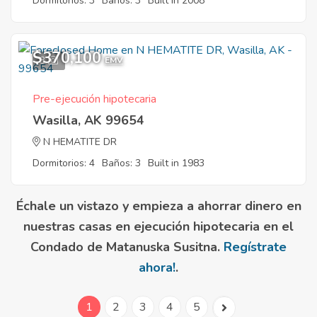
Dormitorios: 3
Baños: 3
Built in 2008
$370,100
3
EMV
Pre-ejecución hipotecaria
Wasilla, AK 99654
N HEMATITE DR
Dormitorios: 4
Baños: 3
Built in 1983
Échale un vistazo y empieza a ahorrar dinero en
nuestras casas en ejecución hipotecaria en el
Condado de Matanuska Susitna.
Regístrate
ahora!
.
1
2
3
4
5