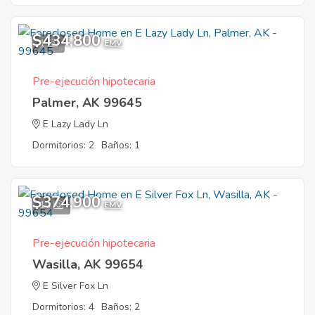
$434,800
1
EMV
Pre-ejecución hipotecaria
Palmer, AK 99645
E Lazy Lady Ln
Dormitorios: 2
Baños: 1
$374,900
10
EMV
Pre-ejecución hipotecaria
Wasilla, AK 99654
E Silver Fox Ln
Dormitorios: 4
Baños: 2