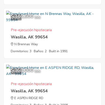
$346,600
8
EMV
Pre-ejecución hipotecaria
Wasilla, AK 99654
N Brennas Way
Dormitorios: 3
Baños: 2
Built in 1991
$368,000
7
EMV
Pre-ejecución hipotecaria
Wasilla, AK 99654
E ASPEN RIDGE RD