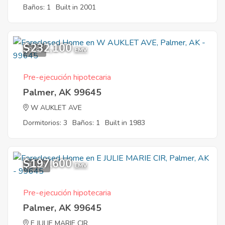
Baños: 1
Built in 2001
$232,100
9
EMV
Pre-ejecución hipotecaria
Palmer, AK 99645
W AUKLET AVE
Dormitorios: 3
Baños: 1
Built in 1983
$197,600
11
EMV
Pre-ejecución hipotecaria
Palmer, AK 99645
E JULIE MARIE CIR