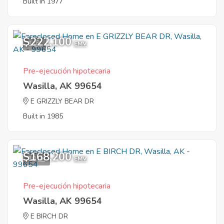
Built in 1977
$222,100
1
EMV
Pre-ejecución hipotecaria
Wasilla, AK 99654
E GRIZZLY BEAR DR
Built in 1985
$168,200
10
EMV
Pre-ejecución hipotecaria
Wasilla, AK 99654
E BIRCH DR