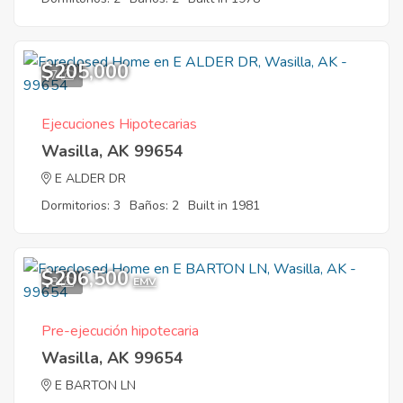
$205,000
7
Ejecuciones Hipotecarias
Wasilla, AK 99654
E ALDER DR
Dormitorios: 3
Baños: 2
Built in 1981
$206,500
8
EMV
Pre-ejecución hipotecaria
Wasilla, AK 99654
E BARTON LN