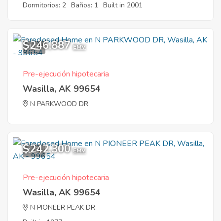
Dormitorios: 2
Baños: 1
Built in 2001
$246,887
4
EMV
Pre-ejecución hipotecaria
Wasilla, AK 99654
N PARKWOOD DR
$242,300
1
EMV
Pre-ejecución hipotecaria
Wasilla, AK 99654
N PIONEER PEAK DR