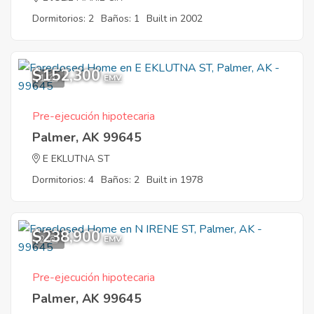
Dormitorios: 2
Baños: 1
Built in 2002
$152,300
1
EMV
Pre-ejecución hipotecaria
Palmer, AK 99645
E EKLUTNA ST
Dormitorios: 4
Baños: 2
Built in 1978
$238,900
2
EMV
Pre-ejecución hipotecaria
Palmer, AK 99645