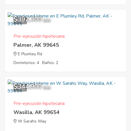
$392,300
7
EMV
Pre-ejecución hipotecaria
Palmer, AK 99645
E Plumley Rd
Dormitorios: 4
Baños: 2
$344,900
1
EMV
Pre-ejecución hipotecaria
Wasilla, AK 99654
W Sarahs Way